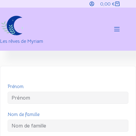
Passer
0,00
€
Panier
au
d’achat
contenu
Les rêves de Myriam
Prénom
Nom de famille